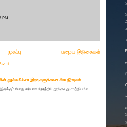
ப
23 PM
ஆ
ப
முகப்பு
பழைய இடுகைகள்
த
Atom)
ந
ின் தூக்கமில்லா இரவுகளுக்கான சில தீர்வுகள்.
தை இருக்கும் போது சரியான நேரத்தில் தூங்குவது சாத்தியமில...
ட
ச