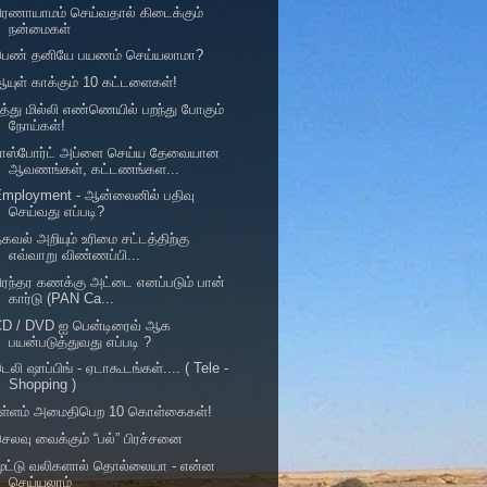
ிரணாயாமம் செய்வதால் கிடைக்கும்
நன்மைகள்
பெண் தனியே பயணம் செய்யலாமா?
யுள் காக்கும் 10 கட்டளைகள்!
த்து மில்லி எண்ணெயில் பறந்து போகும்
நோய்கள்!
பாஸ்போர்ட் அப்ளை செய்ய தேவையான
ஆவணங்கள், கட்டணங்கள...
Employment - ஆன்லைனில் பதிவு
செய்வது எப்படி?
கவல் அறியும் உரிமை சட்டத்திற்கு
எவ்வாறு விண்ணப்பி...
ிரந்தர கணக்கு அட்டை எனப்படும் பான்
கார்டு (PAN Ca...
CD / DVD ஐ பென்டிரைவ் ஆக
பயன்படுத்துவது எப்படி ?
ெலி ஷாப்பிங் - ஏடாகூடங்கள்.... ( Tele -
Shopping )
உள்ளம் அமைதிபெற 10 கொள்கைகள்!
ெலவு வைக்கும் “பல்” பிரச்சனை
மூட்டு வலிகளால் தொல்லையா - என்ன
செய்யலாம்