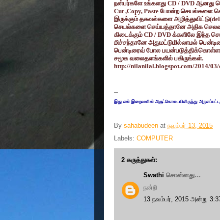
நன்பர்களே உங்களது
CD / DVD
ஆனது பென
Cut ,Copy, Paste
போன்ற செயல்களை செய்ய
இருக்கும் தகவல்களை அழித்துவிட்டு(
de
செயல்களை செய்யத்தானே அதிக செலவு 
கிடைக்கும்
CD / DVD
க்களிலே இந்த செ
மிச்சந்தானே அதுமட்டுமில்லாமல் பென்ட
பென்டிரைவ் போல பயன்படுத்திக்கொள்ளலாம
சமூக வலைதளங்களில் பகிருங்கள்.
http://nilanilal.blogspot.com/2014/03
--
இது என் இறைவனின் அருட்கொடையிளிருந்து அருளப்பட்ட
By
sahabudeen
at
நவம்பர் 13, 2015
Labels:
COMPUTER
2 கருத்துகள்:
Swathi
சொன்னது…
நன்றி
13 நவம்பர், 2015 அன்று 3: