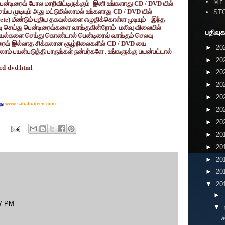
MY
்டிரைவ் போல மாறிவிட்டிருக்கும்
இனி உங்களாது
CD / DVD
யில்
 முடியும் அது மட்டுமில்லாமல் உங்களாது
CD / DVD
யில்
ST
lete)
மீண்டும் புதிய தகவல்களை எழுதிக்கொள்ள முடியும்
இந்த
செய்து பென்டிரைவ்களை வாங்குகின்றோம்
மலிவு விலையில்
பதிவுக
யல்களை செய்து கொண்டால் பென்டிரைவ் வாங்கும் செலவு
ிரைவ் இல்லாத சிக்கலான சூழ்நிலைகளில்
CD / DVD
யை
►
20
் பயன்படுத்தி பாருங்கள் நன்பர்களே . உங்களுக்கு பயன்பட்டால்
►
20
/cd-dvd.html
►
20
►
20
►
20
து
www.sahabudeen.com
►
20
►
20
►
20
►
20
►
20
►
20
▼
20
►
37 PM
▼
ச