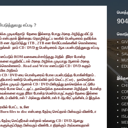
மொத்தப
904
டுத்துவது எப்படி ?
ிக்க முடிவதோடு
தேவை இல்லாத போது அதை அழித்து விட்டு
கொடுத
என்பதால் இன்றைய தொழில்நுட்ப உலகில் பென்டிரைவ் தவிர்க்க
GIV
GB
என ஆரம்பித்து
1TB , 2TB
என சேமிப்பகங்களின் கொள்ளளவு
ுங்கள்
நாம்
CD / DVD
ஐ பென்டிரைவ் ஆக பயன்படுத்துவது எப்படி
DA
SA
எனப்படும்
ROM
வகையைச்சார்ந்தது அதில்
நீரோ போன்ற
MU
்களை எழுதிவிட்டால் அதை அழிக்க முடியாது ஆனால் அதை
க்கொள்ளலாம்
. Read and Write
எனப்படும்
CD / DVD
களும்
ED
மிக அதிகம்
ம்
CD / DVD
யை பொன்டிரைவ் போல பயன்படுத்த போகின்றோம் .
இத்த
த்தியாசம் உண்டு பென்டிரைவ்வில் நாம் வெட்ட(
Cut) ,
நகலெடுக்க
க்க முடியும் ஆனால்
CD / DVD
யிலிருந்து நகலெடுக்க மட்டுமே
CH
ிரைவ் போல வெட்ட
,
ஒட்ட
,
நகலெடுக்க தகவல்களை அழித்தல்
போன்ற
CO
் தகவல்களை எழுத நீரோ போன்ற மென்பொருட்களும் தேவை இல்லை
CO
ளிடம் வின்டோஸ்
7
அல்லது வின்டோஸ்
8
ஆபரேட்டிங்சிஸ்டம் இருக்க
GE
ைவில் போட்ட உடனே
IN
்
Burn files to disc
என்பதை தேர்வு செய்தால் பின்வரும் விண்டோ
IS
தேர்வு செய்தீர்கள் என்றால் உங்களது
CD / DVD
ஆனது
ME
ளுக்குப்பிறகு பின்வரும் விண்டோ திறக்கும் அவ்வளவுதான்