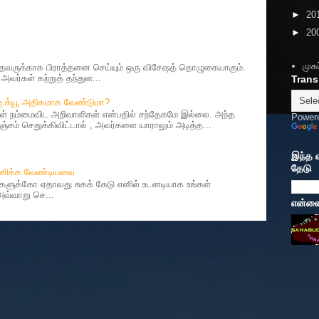
►
20
►
20
முகப
ருக்காக பிராத்தனை செய்யும் ஒரு விசேஷத் தொழுகையாகும்.
வர்கள் கற்றுத் தந்துள...
Trans
 ஐ.க்யூ அதிகமாக வேண்டுமா?
 நம்மைவிட அறிவாளிகள் என்பதில் சந்தேகமே இல்லை. அந்த
Power
சம் செதுக்கிவிட்டால் , அவர்களை யாராலும் அடித்த...
இந்த 
தேடு
தானிக்க வேண்டியவை
ர்களுக்கோ ஏதாவது சுகக் கேடு எனில் உடனடியாக உங்கள்
 அவ்வாறு செ...
என்னைப