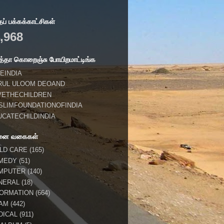
் பக்கக்காட்சிகள்
,968
்தா கொறைஞ்சு போயிறமாட்டிங்க
EINDIA
RUL ULOOM DEOAND
VETHECHILDREN
SLIMFOUNDATIONOFINDIA
UCATECHILDINDIA
னை வகைகள்
ILD CARE
(165)
MEDY
(51)
MPUTER
(140)
NERAL
(18)
FORMATION
(664)
LAM
(442)
DICAL
(911)