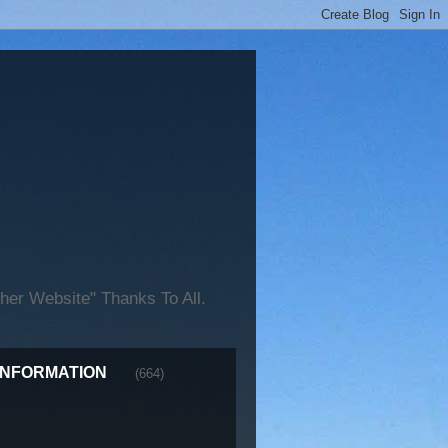
er Website" Thanks To All.
INFORMATION
(664)