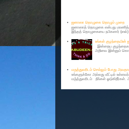
Popular Posts
ஜனாஸா தொழுகை தொழும் முறை
ஜனாஸாத் தொழுகை என்பது மரணித்தவ
இந்தத் தொழுகையை நபிகளார் (ஸல்) அ
உங்கள் குழந்தையின்
இன்றைய குழந்தைகள்
அறிவை இன்னும் கொஞ்
மருத்துவரிடம் செல்லும் போது அவ
உங்களுக்கோ அல்லது வீட்டில் உள்ளவ
மரு்த்துவரிடம் நீங்கள் ஓடுகிறீர்கள்.