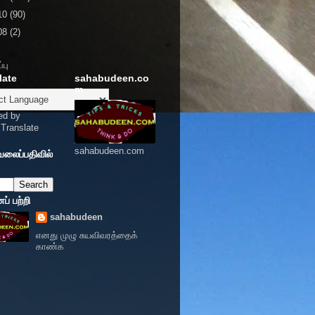
10
(90)
08
(2)
்பு
late
sahabudeen.co
m
ed by
Translate
sahabudeen.com
வலைப்பதிவில்
் பற்றி
sahabudeen
எனது முழு சுயவிவரத்தைக்
காண்க