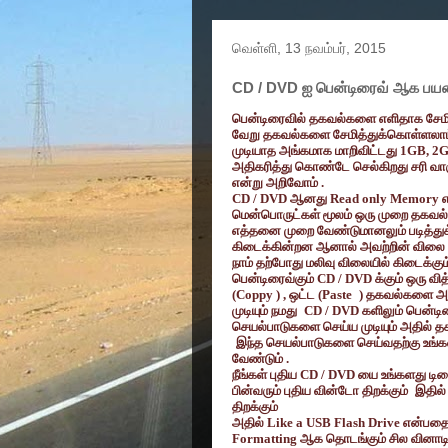
வெள்ளி, 13 நவம்பர், 2015
CD / DVD ஐ பென்டிரைவ் ஆக பயன்ப
பென்டிரைவில் தகவல்களை எளிதாக சேம
வேறு தகவல்களை சேமித்துக்கொள்ளலாம் 
முடியாத அங்கமாக மாறிவிட்டது
1GB, 2
அதிகரித்து கொண்டே செல்கிறது சரி வார
என்று அறிவோம் .
CD / DVD
ஆனது
Read only Memory
மென்பொருட்கள் மூலம் ஒரு முறை தகவல
எத்தனை முறை வேண்டுமானலும் படித்து
கிடைக்கின்றன ஆனால் அவற்றின் விலை 
நாம் தற்போது மலிவு விலையில் கிடைக்கு
பென்டிரைவ்கும்
CD / DVD
க்கும் ஒரு வி
(
Coppy ) ,
ஒட்ட (
Paste
)
தகவல்களை அழி
முடியும் நமது
CD / DVD
களிலும் பென்ட
செயல்பாடுகளை செய்ய முடியும் அதில
இந்த செயல்பாடுகளை செய்வதற்கு உங்க
வேண்டும் .
நீங்கள் புதிய
CD / DVD
யை உங்களது டிர
பின்வரும் புதிய வின்டோ திறக்கும்
இதில
திறக்கும்
அதில்
Like a USB Flash Drive
என்பதை 
Formatting
ஆக தொடங்கும் சில வினாடிக