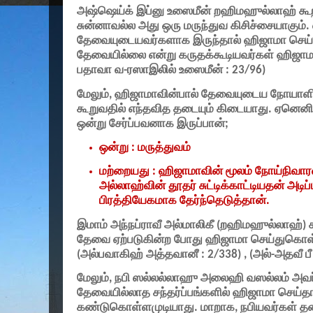
அஷ்ஷெய்க் இப்னு உஸைமீன் றஹிமஹுல்லாஹ் கூற
சுன்னாவல்ல அது ஒரு மருந்துவ கிசிச்சையாகும்
தேவையுடையவர்களாக இருந்தால் ஹிஜாமா செய்வ
தேவையில்லை என்று கருதக்கூடியவர்கள் ஹிஜாமா
பதாவா வ-ரஸாஇலில் உஸைமீன் :
23/96)
மேலும்
,
ஹிஜாமாவின்பால் தேவையுடைய நோயாளிக
கூறுவதில் எந்தவித தடையும் கிடையாது. ஏனெ
ஒன்று சேர்ப்பவனாக இருப்பான்
;
ஒன்று : மருத்துவம்
மற்றையது : ஹிஜாமாவின் மூலம் நோய்நிவா
அல்லாஹ்வின் தூதர் சுட்டிக்காட்டியதன் அடிப
பிரத்தியேகமாக தேர்ந்தெடுத்தான்.
இமாம் அந்நப்ராவீ அல்மாலிகீ
(
றஹிமஹுல்லாஹ்) கூ
தேவை ஏற்படுகின்ற போது ஹிஜாமா செய்துகொள்வ
(
அல்பவாகிஹ் அத்தவானீ :
2/338) , (
அல்-அதவீ ப
மேலும்
,
நபி ஸல்லல்லாஹு அலைஹி வஸல்லம் அவர
தேவையில்லாத சந்தர்ப்பங்களில் ஹிஜாமா செய்தா
கண்டுகொள்ளமுடியாது. மாறாக
,
நபியவர்கள் தன