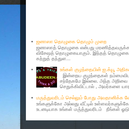
Popular Posts
ஜனாஸா தொழுகை தொழும் முறை
ஜனாஸாத் தொழுகை என்பது மரணித்தவருக்கா
விசேஷத் தொழுகையாகும். இந்தத் தொழுகைய
கற்றுத் தந்துள...
உங்கள் குழந்தையின் ஐ.க்யூ அத
இன்றைய குழந்தைகள் நம்மைவிட 
சந்தேகமே இல்லை. அந்த அறிவை 
செதுக்கிவிட்டால் , அவர்களை யாரா
மருத்துவரிடம் செல்லும் போது அவதானிக்க
உங்களுக்கோ அல்லது வீட்டில் உள்ளவர்களுக்க
உடனடியாக உங்கள் மரு்த்துவரிடம் நீங்கள் ஓடு