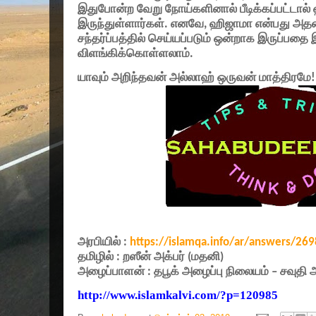
இதுபோன்ற வேறு நோய்களினால் பீடிக்கப்பட்டால
இருந்துள்ளார்கள். எனவே
,
ஹிஜாமா என்பது அதன்
சந்தர்ப்பத்தில் செய்யப்படும் ஒன்றாக இருப்பதை 
விளங்கிக்கொள்ளலாம்.
யாவும் அறிந்தவன் அல்லாஹ் ஒருவன் மாத்திரமே!
அரபியில் :
https://islamqa.info/ar/answers/26
தமிழில் : றஸீன் அக்பர் (மதனி)
அழைப்பாளன் : தபூக் அழைப்பு நிலையம்
–
சவுதி 
http://www.islamkalvi.com/?p=120985