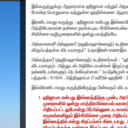
இக்கருத்துக்கு ஆதாரமாக ஹிஜாமா மற்றும் அத
போன்ற பொதுவாக வந்துள்ள ஹதீஸ்களை ஆதாரம
இரண்டாவது கருத்து : ஹிஜாமா என்பது இஸ்லா
பித்தியேகமான நன்மை தரக்கூடிய சிகிச்சையல்ல
சிகிச்சை வழிமுறைகளில் ஒன்று மாத்திரமே.
அல்காஸானீ அல்ஹனபீ (றஹிமஹுல்லாஹ்) கூறினா
விரும்பத்தக்க விடயமாகும்
" (
பதாஇஉஸ் ஸனாஇஃ 
அல்கத்தாபீ (றஹிமஹுல்லாஹ்) கூறினார்கள் :
"
ஹ
விடயமாகும். அத்துடன் அதிலே பயன்கள் இருப்பத
நல்லவிடயங்களும் அடங்கியுள்ளன.
" (
மஆலிமுஸ் 
பத்தால் :
9/404 ,
அந்நிஹாயா பீ கரீபில் ஹதீஸி :
இவ்விரண்டாவது கருத்திலிருந்து பின்வரும் வ
ஹிஜாமா என்பது இஸ்லாத்திற்கு முன்பு அரபி
முறைகளில் ஒன்று மாத்திரமில்லாமல் வரலாற்
அறியப்பட்டதுபோன்று பிர்அவ்னுடைய கால
சமூகங்களிலும் இச்சிகிச்சை முறை அறியப்ப
இஸ்லாத்தில் என்று சிறப்பம்சம் கிடையாது
விரும்பத்தக்க ஒன்றாக இருப்பதுடன்
,
மருத