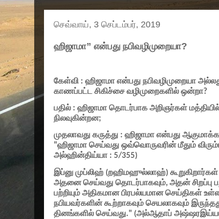
செவ்வாய், 3 செப்டம்பர், 2019
ஹிஜாமா” என்பது நபிவழிமுறையா?
கேள்வி : ஹிஜாமா என்பது நபிவழிமுறையா அல்லது
காணப்பட்ட சிகிச்சை வழிமுறைகளில் ஒன்றா
?
பதில் : ஹிஜாமா தொடர்பாக அறிஞர்கள் மத்திய
நிலவுகின்றன
;
முதலாவது கருத்து : ஹிஜாமா என்பது ஆகுமாக்கப
"
ஹிஜாமா செய்வது ஒவ்வொருவரின் மீதும் விரும்
அல்ஹின்திய்யா :
5/355)
இப்னு முப்லிஹ் (றஹிமஹுல்லாஹ்) கூறுகிறார்கள்
அதனை செய்வது தொடர்பாகவும்
,
அதன் சிறப்பு பற
பற்றியும் அதிகமான பிரபல்யமான செய்திகள் உ
நபியவர்களின் கூற்றாகவும் செயலாகவும் இருந்தத
தினங்களில் செய்வது.
" (
அல்ஆதாப் அஷ்ஷரஇய்ய