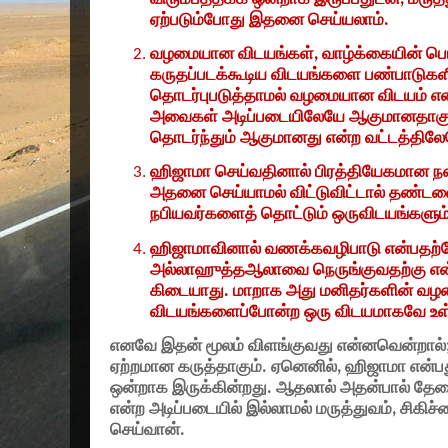
ஏற்படும்போது இதனை செய்யலாம்.
வழமையான விடயங்கள்
,
வாழ்க்கையின் 
கருதப்படக்கூடிய விடயங்களை பண்பாடுகளின
தொடர்புபடுத்தாமல் வழமையான விடயம் என்
அவைகள் அடிப்படையிலேயே ஆகுமானதாகு
தொடர்ந்தும் ஆகுமானது என்ற வட்டத்திலே
ஹிஜாமா செய்வதினால் பிரத்தியேகமான ந
அதனை செய்யாமல் விட்டுவிட்டால் தண்
நபியவர்களைத் தொட்டும் ஒருவிடயங்களும
ஹிஜாமாவினால் வணக்கவழிபாடு என்பதற்க
அல்லாஹுத்தஆலாவை நெருங்குவதற்கு என்
கிடையாது. மாறாக அது மனிதர்களின் வ
விடயங்களைப்போன்ற ஒரு விடயமாகவே உள
எனவே இதன் மூலம் விளங்குவது என்னவென்றால்
ஏற்றமான கருத்தாகும். ஏனெனில்
,
ஹிஜாமா என்பத
ஒன்றாக இருக்கின்றது. ஆதலால் அதன்பால் த
என்ற அடிப்படையில் இல்லாமல் மருத்துவம்
,
சிகிச
செய்வான்.